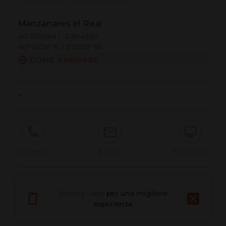
Manzanares el Real
40.726694 | -3.864954
40º43'36''N | 3º51'53''W
COME ARRIVARE
-
Chiama
E-mail
Sito Web
Segnala problema
Scarica l'app
per una migliore
esperienza