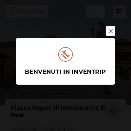
IT
BENVENUTI IN INVENTRIP
Piazza Mayor di Manzanares El
Real
Edificio civile
Spazio pubblico