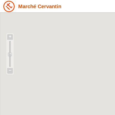
Marché Cervantin
+
−