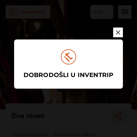
HR
DOBRODOŠLI U INVENTRIP
Živa strast
Religijski događaj
Tradicionalna zabava