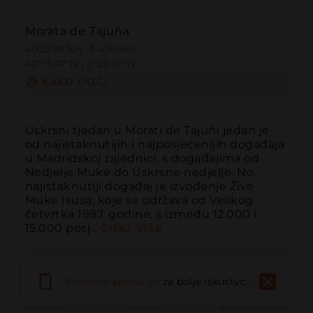
Morata de Tajuña
40.229930 | -3.436466
40º13'47''N | 3º26'11''W
KAKO DOĆI
Uskrsni tjedan u Morati de Tajuñi jedan je 
od najistaknutijih i najposjećenijih događaja 
u Madridskoj zajednici, s događajima od 
Nedjelje Muke do Uskrsne nedjelje. No, 
najistaknutiji događaj je izvođenje Žive 
Muke Isusa, koje se održava od Velikog 
četvrtka 1987. godine, s između 12.000 i 
15.000 posj...
ČITAJ VIŠE
Preuzmi aplikaciju
za bolje iskustvo
Pozvati
Email
Web stranica