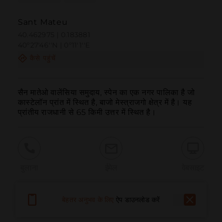
Sant Mateu
40.462975 | 0.183881
40º27'46''N | 0º11'1''E
कैसे पहुंचें
सैन मातेओ वालेंसिया समुदाय, स्पेन का एक नगर पालिका है जो 
कास्टेलॉन प्रांत में स्थित है, बाजो मेस्त्राजगो क्षेत्र में है। यह 
प्रांतीय राजधानी से 65 किमी उत्तर में स्थित है।
बुलाना
ईमेल
वेबसाइट
बेहतर अनुभव के लिए
ऐप डाउनलोड करें
समस्या की सूचना दें