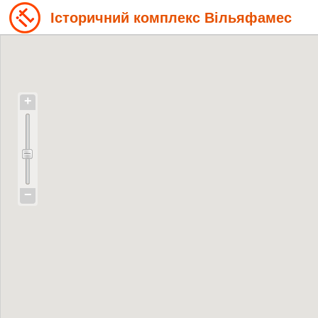
Історичний комплекс Вільяфамес
+
−