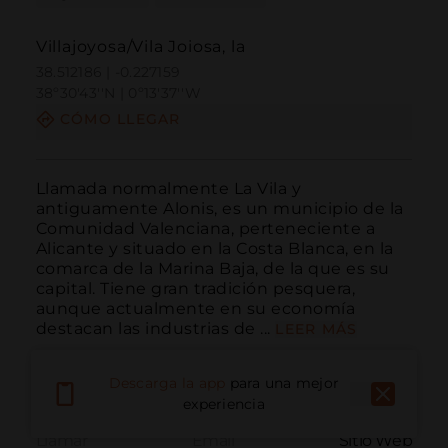
Villajoyosa/Vila Joiosa, la
38.512186 | -0.227159
38º30'43''N | 0º13'37''W
CÓMO LLEGAR
Llamada normalmente La Vila y 
antiguamente Alonis, es un municipio de la 
Comunidad Valenciana, perteneciente a 
Alicante y situado en la Costa Blanca, en la 
comarca de la Marina Baja, de la que es su 
capital. Tiene gran tradición pesquera, 
aunque actualmente en su economía 
destacan las industrias de ...
LEER MÁS
Descarga la app
para una mejor
experiencia
Llamar
Email
Sitio Web