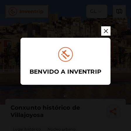
GL
BENVIDO A INVENTRIP
Conxunto histórico de
Villajoyosa
Lugar histórico
Núcleo urbano