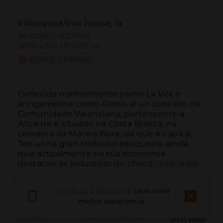
Villajoyosa/Vila Joiosa, la
38.512186 | -0.227159
38º30'43''N | 0º13'37''W
COMO CHEGAR
Coñecida normalmente como La Vila e 
antigamente como Alonis, é un concello da 
Comunidade Valenciana, pertencente a 
Alicante e situado na Costa Blanca, na 
comarca da Marina Baxa, da que é capital. 
Ten unha gran tradición pesqueira, aínda 
que actualmente na súa economía 
destacan as industrias do choco...
LER MÁIS
Descarga a aplicación
para unha
mellor experiencia
Chamar
Correo electrónico
Sitio web