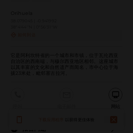
Orihuela
38.079045 | -0.941992
38º4'44''N | 0º56'31''W
如何到达
它是阿利坎特省的一个城市和市镇，位于瓦伦西亚
自治区的西南端，与穆尔西亚地区相邻。这座城市
以其丰富的文化和自然遗产而闻名，市中心位于海
拔23米处，毗邻塞古拉河。
呼叫
电子邮件
网站
下载应用程序
以获得更佳体验
报告问题