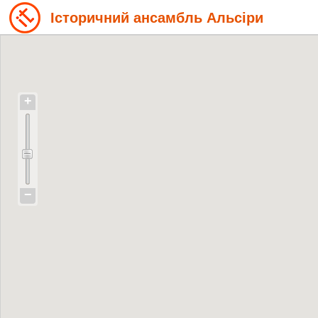
Історичний ансамбль Альсіри
+
−