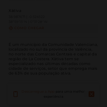
Xàtiva
38.987671 | -0.524522
38º59'15''N | 0º31'28''W
COMO CHEGAR
É um município da Comunidade Valenciana, 
localizado no sul da província de Valência, 
no norte das Comarcas Centrais e capital da 
região de La Costera. Xàtiva tem se 
especializado nas últimas décadas como 
cidade de serviços, setor que emprega mais 
de 63% de sua população ativa.
Descarregue a App
para uma melhor
experiência
Ligar
E-mail
Site