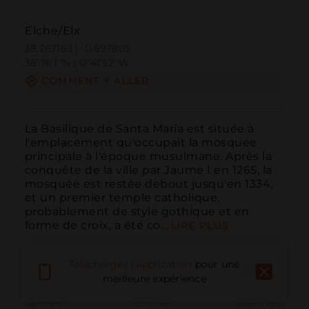
Elche/Elx
38.267163 | -0.697805
38º16'1''N | 0º41'52''W
COMMENT Y ALLER
La Basilique de Santa María est située à 
l'emplacement qu'occupait la mosquée 
principale à l'époque musulmane. Après la 
conquête de la ville par Jaume I en 1265, la 
mosquée est restée debout jusqu'en 1334, 
et un premier temple catholique, 
probablement de style gothique et en 
forme de croix, a été co...
LIRE PLUS
Téléchargez l'application
pour une
meilleure expérience
Appeler
E-mail
Site Web