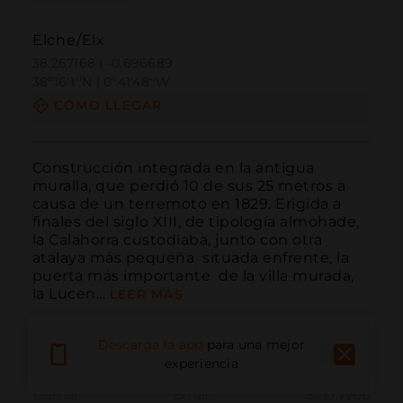
Elche/Elx
38.267168 | -0.696689
38º16'1''N | 0º41'48''W
CÓMO LLEGAR
Construcción integrada en la antigua 
muralla, que perdió 10 de sus 25 metros a 
causa de un terremoto en 1829. Erigida a 
finales del siglo XIII, de tipología almohade, 
la Calahorra custodiaba, junto con otra 
atalaya más pequeña  situada enfrente, la 
puerta más importante  de la villa murada, 
la Lucen...
LEER MÁS
Descarga la app
para una mejor
experiencia
Llamar
Email
Sitio Web