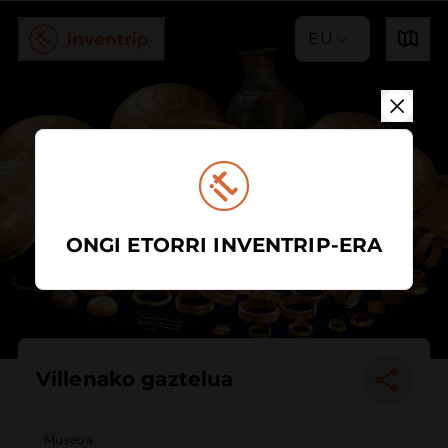
EU
ONGI ETORRI INVENTRIP-ERA
Villenako gaztelua
Museoa