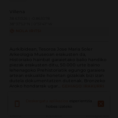
Villena
38.631326 | -0.863078
38º37'52''N | 0º51'47''W
NOLA IRITSI
Aurkibidean, Tesoroa Jose Maria Soler 
Arkeologia Museoan erakusten da, 
Historiako hainbat garaietako balio handiko 
piezak erakusten ditu, 50.000 urte baino 
lehenagoko Prehistoriatik egungo garaiera 
artean eskualde honetan gizakiak bizi izan 
dutela dokumentatzen dutenak. Bronzeko 
Aroko hondarrak ugar...
GEHIAGO IRAKURRI
Deskargatu aplikazioa
esperientzia
hobea izateko
Deitu
E-posta
Webgunea