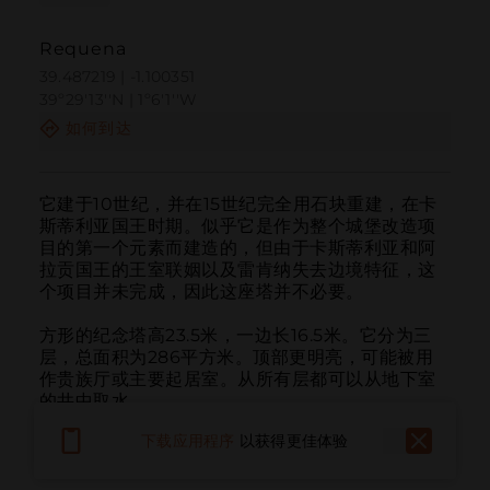
Requena
39.487219 | -1.100351
39º29'13''N | 1º6'1''W
如何到达
它建于10世纪，并在15世纪完全用石块重建，在卡
斯蒂利亚国王时期。似乎它是作为整个城堡改造项
目的第一个元素而建造的，但由于卡斯蒂利亚和阿
拉贡国王的王室联姻以及雷肯纳失去边境特征，这
个项目并未完成，因此这座塔并不必要。

方形的纪念塔高23.5米，一边长16.5米。它分为三
层，总面积为286平方米。顶部更明亮，可能被用
作贵族厅或主要起居室。从所有层都可以从地下室
的井中取水。

下载应用程序
以获得更佳体验
塔的外部是实心的，装饰元素是在角落处编织的绳
索。顶部的垛口建于十世纪。