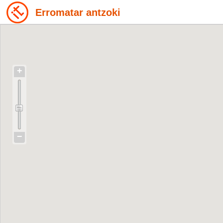
Erromatar antzoki
+
−