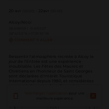
20
avr
-
22
avr
(00:00)
(00:00)
Alcoy/Alcoi
38.698159 | -0.476527
38º41'53''N | 0º28'35''W
COMMENT Y ALLER
Ressentir l'atmosphère recréée à Alcoy le 
jour de l'Entrée est une expérience 
inoubliable. Les Fêtes des Maures et 
Chrétiens en l'honneur de Saint Georges 
sont déclarées d'Intérêt Touristique 
International depuis 1980, et considérées 
comme le berceau de celles qui se 
célèbrent à travers toute la Com...
LIRE PLUS
Téléchargez l'application
pour une
meilleure expérience