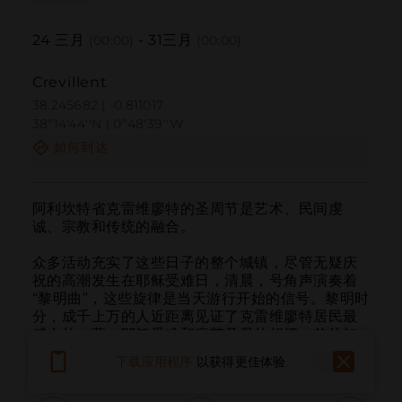
24
三月
-
31
三月
(00:00)
(00:00)
Crevillent
38.245682 | -0.811017
38º14'44''N | 0º48'39''W
如何到达
阿利坎特省克雷维廖特的圣周节是艺术、民间虔
诚、宗教和传统的融合。

众多活动充实了这些日子的整个城镇，尽管无疑庆
祝的高潮发生在耶稣受难日，清晨，号角声演奏着
“黎明曲”，这些旋律是当天游行开始的信号。黎明时
分，成千上万的人近距离见证了克雷维廖特居民最
感人的一幕：耶稣受难和痛苦圣母的相拥，前往加
尔瓦里奥。
下载应用程序
以获得更佳体验