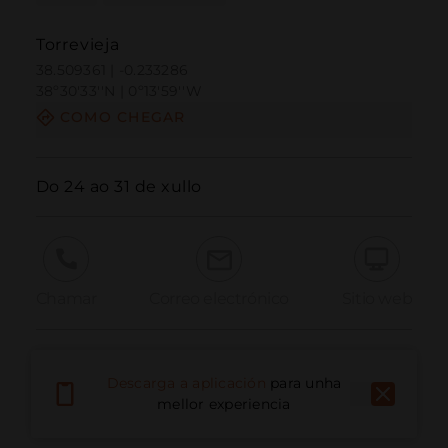
Torrevieja
38.509361 | -0.233286
38º30'33''N | 0º13'59''W
COMO CHEGAR
Do 24 ao 31 de xullo
Chamar
Correo electrónico
Sitio web
Informar dun problema
Descarga a aplicación
para unha
mellor experiencia