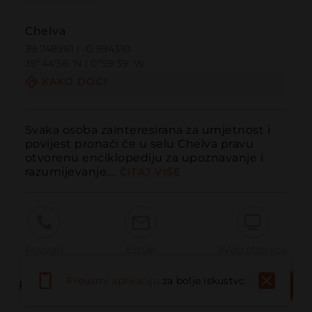
Chelva
39.748961 | -0.994310
39º44'56''N | 0º59'39''W
KAKO DOĆI
Svaka osoba zainteresirana za umjetnost i 
povijest pronaći će u selu Chelva pravu 
otvorenu enciklopediju za upoznavanje i 
razumijevanje....
ČITAJ VIŠE
Pozvati
Email
Web stranica
REZERVIRAJ
Preuzmi aplikaciju
za bolje iskustvo
REZERVIRAJ MJESTO
SADA
Prijaviti problem