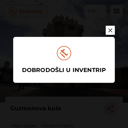
HR
DOBRODOŠLI U INVENTRIP
Guzmanova kula
Vojna zgrada
Povijesno mjesto