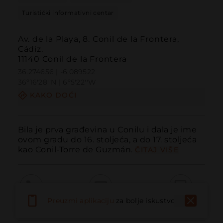
Turistički informativni centar
Av. de la Playa, 8. Conil de la Frontera,
Cádiz.
11140 Conil de la Frontera
36.274656 | -6.089522
36º16'28''N | 6º5'22''W
KAKO DOĆI
Bila je prva građevina u Conilu i dala je ime 
ovom gradu do 16. stoljeća, a do 17. stoljeća 
kao Conil-Torre de Guzmán.
ČITAJ VIŠE
Preuzmi aplikaciju
za bolje iskustvo
Pozvati
Email
Web stranica