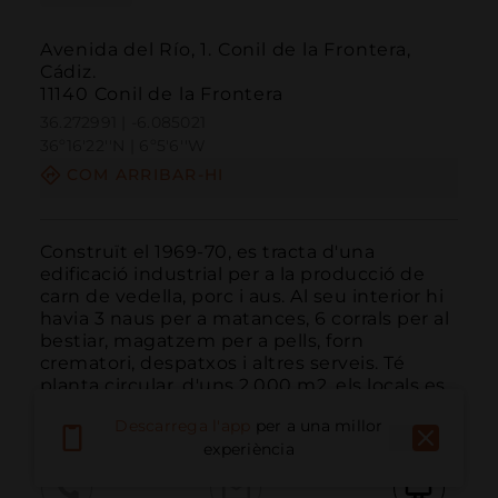
Avenida del Río, 1. Conil de la Frontera,
Cádiz.
11140 Conil de la Frontera
36.272991 | -6.085021
36º16'22''N | 6º5'6''W
COM ARRIBAR-HI
Construït el 1969-70, es tracta d'una 
edificació industrial per a la producció de 
carn de vedella, porc i aus. Al seu interior hi 
havia 3 naus per a matances, 6 corrals per al 
bestiar, magatzem per a pells, forn 
crematori, despatxos i altres serveis. Té 
planta circular, d'uns 2.000 m2, els locals es...
LLEGIR MÉS
Descarrega l'app
per a una millor
experiència