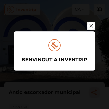
CA
BENVINGUT A INVENTRIP
Antic escorxador municipal
Edifici civil