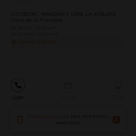
C/CYBION , MANZAN 1, URB. LA ATALAYA
Conil de la Frontera
36.283315 | -6.091497
36º16'59''N | 6º5'29''W
COMO CHEGAR
.-
Ligar
E-mail
Site
Descarregue a App
para uma melhor
Relatar problema
experiência