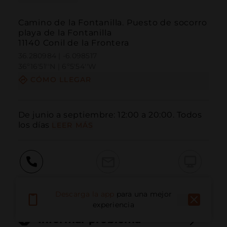
Camino de la Fontanilla. Puesto de socorro
playa de la Fontanilla
11140 Conil de la Frontera
36.280984 | -6.098517
36º16'51''N | 6º5'54''W
CÓMO LLEGAR
De junio a septiembre: 12:00 a 20:00. Todos 
los días
LEER MÁS
Llamar
Email
Sitio Web
Descarga la app
para una mejor
experiencia
Informar problema