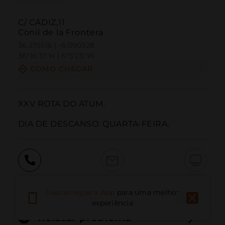
C/ CÁDIZ,11
Conil de la Frontera
36.275516 | -6.090328
36º16'31''N | 6º5'25''W
COMO CHEGAR
XXV ROTA DO ATUM.

DIA DE DESCANSO: QUARTA-FEIRA.
Ligar
E-mail
Site
Descarregue a App
para uma melhor
experiência
Relatar problema