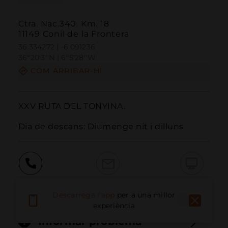
Ctra. Nac.340. Km. 18
11149 Conil de la Frontera
36.334272 | -6.091236
36º20'3''N | 6º5'28''W
COM ARRIBAR-HI
XXV RUTA DEL TONYINA.

Dia de descans: Diumenge nit i dilluns
Trucar
Email
Lloc Web
Descarrega l'app
per a una millor
experiència
Informar problema