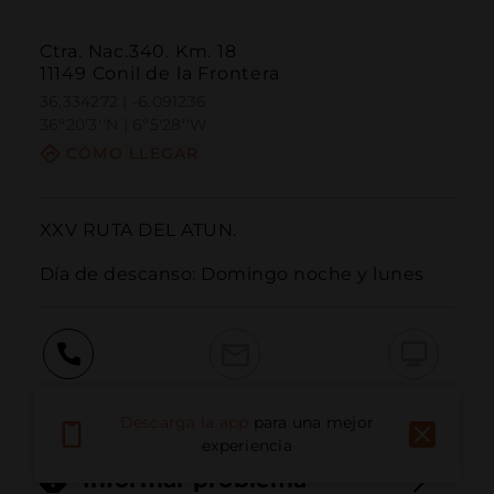
Ctra. Nac.340. Km. 18
11149 Conil de la Frontera
36.334272 | -6.091236
36º20'3''N | 6º5'28''W
CÓMO LLEGAR
XXV RUTA DEL ATUN.

Día de descanso: Domingo noche y lunes
Llamar
Email
Sitio Web
Descarga la app
para una mejor
experiencia
Informar problema