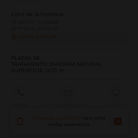
Conil de la Frontera
36.290733 | -6.108828
36º17'26''N | 6º6'31''W
COMO CHEGAR
PLAZAS: 58

TRATAMENTO: ZAHORRA NATURAL

SUPERFICIE: 1470 m
Chamar
Correo electrónico
Sitio web
Descarga a aplicación
para unha
mellor experiencia
Informar dun problema