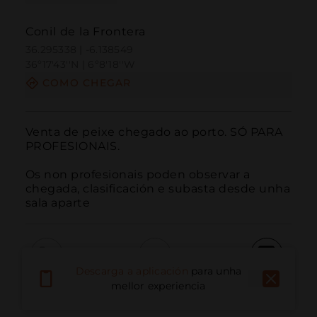
Conil de la Frontera
36.295338 | -6.138549
36º17'43''N | 6º8'18''W
COMO CHEGAR
Venta de peixe chegado ao porto. SÓ PARA 
PROFESIONAIS.

Os non profesionais poden observar a 
chegada, clasificación e subasta desde unha 
sala aparte
Descarga a aplicación
para unha
Chamar
Correo electrónico
Sitio web
mellor experiencia