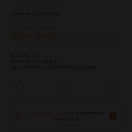
Conil de la Frontera
36.281055 | -6.091218
36º16'51''N | 6º5'28''W
COMO CHEGAR
PLAZAS: 32

SUPERFÍCIE: 810 m

TRATAMENTO: ZAHORRA NATURAL
Ligar
E-mail
Site
Descarregue a App
para uma melhor
experiência
Relatar problema