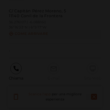
C/ Capitán Pérez Moreno, 5
11140 Conil de la Frontera
36.276107 | -6.088160
36º16'33''N | 6º5'17''W
COME ARRIVARE
-
Chiama
E-mail
Sito Web
Scarica l'app
per una migliore
Segnala problema
esperienza