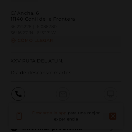
C/ Ancha, 6
11140 Conil de la Frontera
36.274228 | -6.088280
36º16'27''N | 6º5'17''W
CÓMO LLEGAR
XXV RUTA DEL ATUN.

Día de descanso: martes
Llamar
Email
Sitio Web
Descarga la app
para una mejor
experiencia
Informar problema