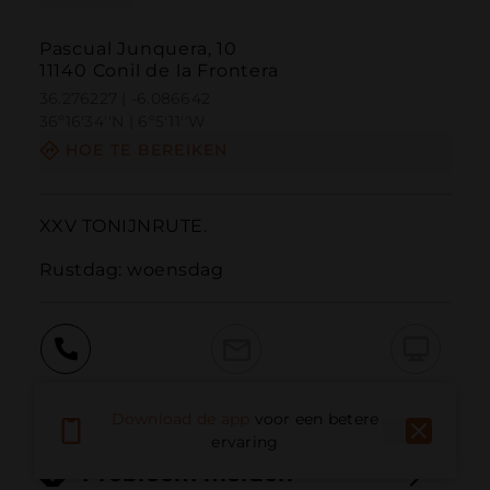
Pascual Junquera, 10
11140 Conil de la Frontera
36.276227 | -6.086642
36º16'34''N | 6º5'11''W
HOE TE BEREIKEN
XXV TONIJNRUTE.

Rustdag: woensdag
Bellen
E-mail
Website
Download de app
voor een betere
ervaring
Probleem melden