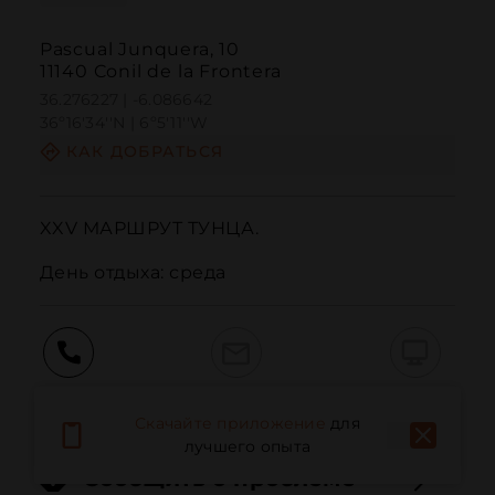
Pascual Junquera, 10
11140 Conil de la Frontera
36.276227 | -6.086642
36º16'34''N | 6º5'11''W
КАК ДОБРАТЬСЯ
XXV МАРШРУТ ТУНЦА.

День отдыха: среда
Вызов
Электронная почта
Веб-сайт
Скачайте приложение
для
лучшего опыта
Сообщить о проблеме