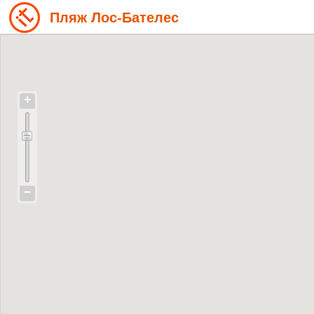
Пляж Лос-Бателес
+
−