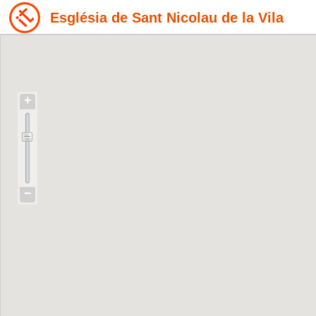
Església de Sant Nicolau de la Vila
+
−