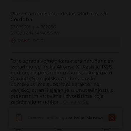
Plaza Campo Santo de los Mártires, s/n
Córdoba
37.875609 | -4.782056
37º52'32''N | 4º46'55''W
KAKO DOĆI
To je zgrada vojnog karaktera naručena za 
izgradnju od kralja Alfonsa XI Kastilje 1328. 
godine, na prethodnim konstrukcijama u 
Cordobi, Španjolska. Arhitektonski 
kompleks ima suzdržani karakter na 
vanjskoj strani i sjajan je u unutrašnjosti, s 
prekrasnim vrtovima i dvorištima koja 
zadržavaju mudéjar...
ČITAJ VIŠE
Preuzmi aplikaciju
za bolje iskustvo