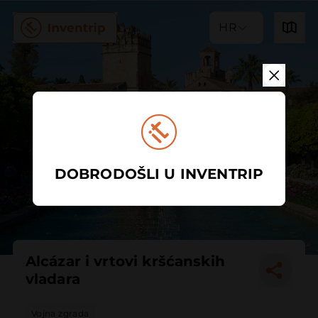
HR
DOBRODOŠLI U INVENTRIP
Alcázar i vrtovi kršćanskih
vladara
Vojna zgrada