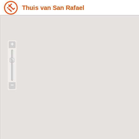
Thuis van San Rafael
+
−