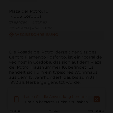
Plaza del Potro, 10
14003 Córdoba
37.880789 | -4.775182
37º52'50''N | 4º46'30''W
WEGBESCHREIBUNG
Die Posada del Potro, derzeitiger Sitz des 
Centro Flamenco Fosforito, ist ein "corral de 
vecinos" in Córdoba, das sich auf dem Plaza 
del Potro, Hausnummer 10, befindet. Es 
handelt sich um ein typisches Wohnhaus 
aus dem 15. Jahrhundert, das bis zum Jahr 
1972 als Herberge genutzt wurde.
Laden Sie die Anwendung herunter,
um ein besseres Erlebnis zu haben
Anruf
E-Mail
Website