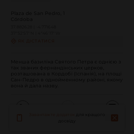
Plaza de San Pedro, 1
Córdoba
37.882628 | -4.771648
37º52'57''N | 4º46'17''W
ЯК ДІСТАТИСЯ
Менша базиліка Святого Петра є однією з 
так званих фернандінських церков, 
розташована в Кордобі (Іспанія), на площі 
Сан-Педро в однойменному районі, якому 
вона й дала назву.
Завантажте додаток
для кращого
Дзвонити
Електронна пошта
Веб-сайт
досвіду