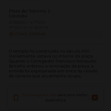
Plaza del Socorro, 2
Córdoba
37.883351 | -4.773631
37º53'0''N | 4º46'25''W
COMO CHEGAR
O templo foi construído no século XVII. 
Inicialmente, estava no interior da praça. 
Quando o Corregedor Francisco Ronquillo 
Briceño ordenou a renovação da praça, a 
ermida foi expropriada em troca da cessão 
do terreno que atualmente ocupa.
Descarregue a App
para uma melhor
experiência
Ligar
E-mail
Site