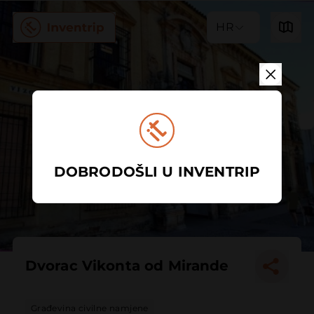
HR
DOBRODOŠLI U INVENTRIP
Dvorac Vikonta od Mirande
Građevina civilne namjene