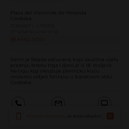
Plaza del Vizconde de Miranda
Córdoba
37.882807 | -4.770376
37º52'58''N | 4º46'13''W
KAKO DOĆI
Samo je fasada sačuvana, koja zauzima cijelu 
prednju stranu trga i djelo je iz 18. stoljeća. 
Na trgu koji okružuje plemićku kuću 
možemo vidjeti fontanu u baroknom stilu 
Cordobe.
Pozvati
Email
Web stranica
Preuzmi aplikaciju
za bolje iskustvo