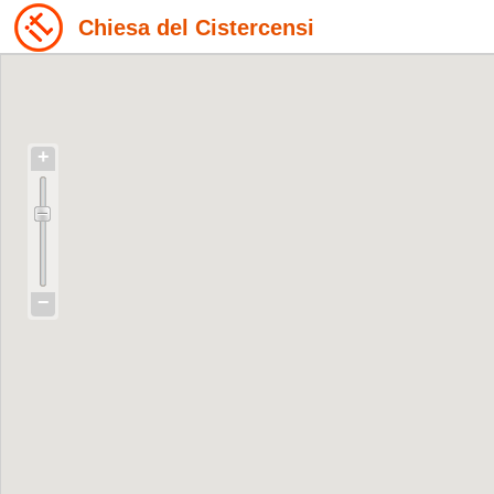
Chiesa del Cistercensi
+
−