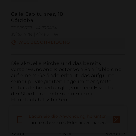
Calle Capitulares, 18
Córdoba
37.885377 | -4.775424
37º53'7''N | 4º46'31''W
WEGBESCHREIBUNG
Die aktuelle Kirche und das bereits 
verschwundene Kloster von San Pablo sind 
auf einem Gelände erbaut, das aufgrund 
seiner privilegierten Lage immer große 
Gebäude beherbergte, vor dem Eisentor 
der Stadt und neben einer ihrer 
Hauptzufahrtsstraßen.
Laden Sie die Anwendung herunter,
um ein besseres Erlebnis zu haben
Anruf
E-Mail
Website