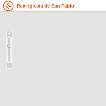
Real Iglesia de San Pablo
+
−