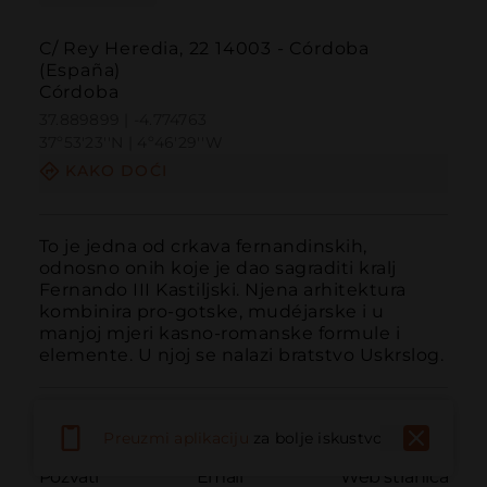
C/ Rey Heredia, 22 14003 - Córdoba
(España)
Córdoba
37.889899 | -4.774763
37º53'23''N | 4º46'29''W
KAKO DOĆI
To je jedna od crkava fernandinskih, 
odnosno onih koje je dao sagraditi kralj 
Fernando III Kastiljski. Njena arhitektura 
kombinira pro-gotske, mudéjarske i u 
manjoj mjeri kasno-romanske formule i 
elemente. U njoj se nalazi bratstvo Uskrslog.
Preuzmi aplikaciju
za bolje iskustvo
Pozvati
Email
Web stranica