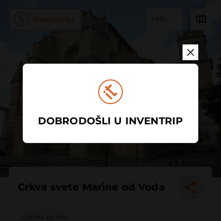
HR
DOBRODOŠLI U INVENTRIP
Crkva svete Marine od Voda
Vjerska zgrada