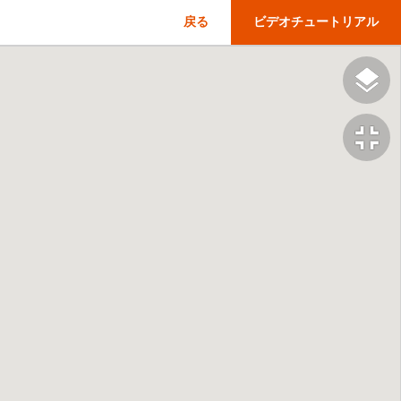
戻る
ビデオチュートリアル
fullscreen_exit