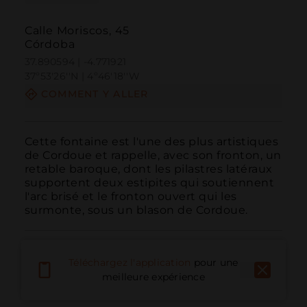
Calle Moriscos, 45
Córdoba
37.890594 | -4.771921
37º53'26''N | 4º46'18''W
COMMENT Y ALLER
Cette fontaine est l'une des plus artistiques 
de Cordoue et rappelle, avec son fronton, un 
retable baroque, dont les pilastres latéraux 
supportent deux estipites qui soutiennent 
l'arc brisé et le fronton ouvert qui les 
surmonte, sous un blason de Cordoue.
Téléchargez l'application
pour une
meilleure expérience
Appeler
E-mail
Site Web