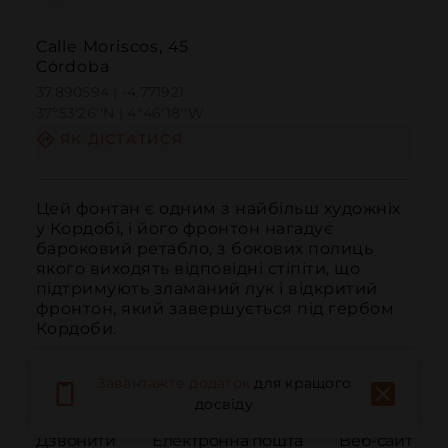
Calle Moriscos, 45
Córdoba
37.890594 | -4.771921
37º53'26''N | 4º46'18''W
ЯК ДІСТАТИСЯ
Цей фонтан є одним з найбільш художніх 
у Кордобі, і його фронтон нагадує 
бароковий ретабло, з бокових полиць 
якого виходять відповідні стіпіти, що 
підтримують зламаний лук і відкритий 
фронтон, який завершується під гербом 
Кордоби.
Завантажте додаток
для кращого
досвіду
Дзвонити
Електронна пошта
Веб-сайт