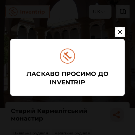
UK
ЛАСКАВО ПРОСИМО ДО
INVENTRIP
Старий Кармелітський
монастир
Цивільна будівля
Релігійна будівля