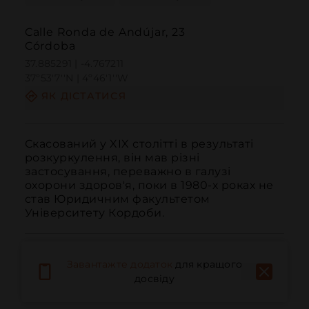
Calle Ronda de Andújar, 23
Córdoba
37.885291 | -4.767211
37º53'7''N | 4º46'1''W
ЯК ДІСТАТИСЯ
Скасований у XIX столітті в результаті 
розкуркулення, він мав різні 
застосування, переважно в галузі 
охорони здоров'я, поки в 1980-х роках не 
став Юридичним факультетом 
Університету Кордоби.
Завантажте додаток
для кращого
досвіду
Дзвонити
Електронна пошта
Веб-сайт