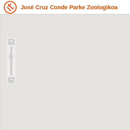
José Cruz Conde Parke Zoologikoa
+
−